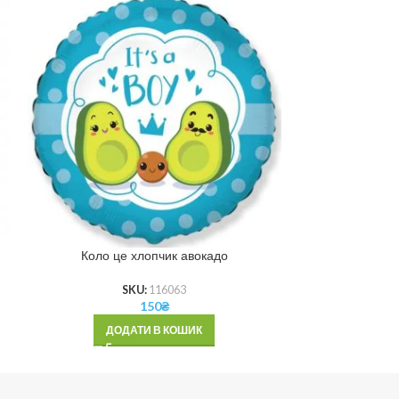
Коло це хлопчик авокадо
Серце 
SKU:
116063
150
₴
ДОДАТИ В КОШИК
ДОД