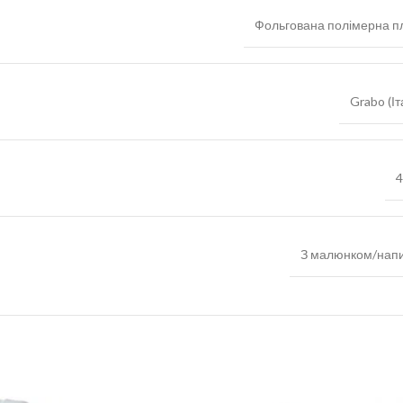
Фольгована полімерна пл
Grabo (Іт
4
З малюнком/нап