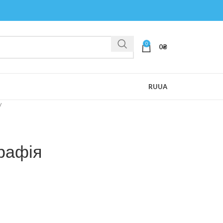
0
0
₴
RU
UA
рафія