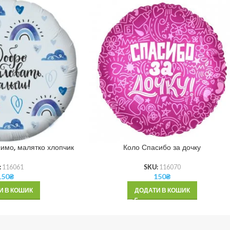
имо, малятко хлопчик
Коло Спасибо за дочку
:
116061
SKU:
116070
150
₴
150
₴
И В КОШИК
ДОДАТИ В КОШИК