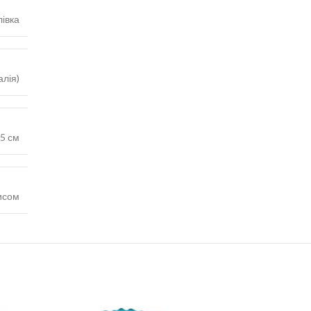
івка
алія)
5 см
исом