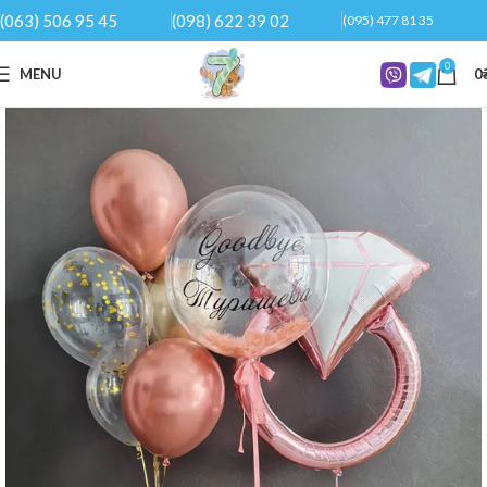
(063) 506 95 45
(098) 622 39 02
(095) 477 81 35
0
MENU
0