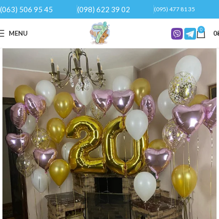
(063) 506 95 45
(098) 622 39 02
(095) 477 81 35
0
MENU
0