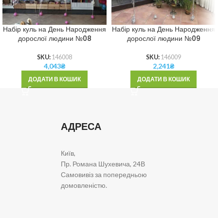
Набір куль на День Народження
Набір куль на День Народження
дорослої людини №08
дорослої людини №09
SKU:
146008
SKU:
146009
4,043
₴
2,241
₴
ДОДАТИ В КОШИК
ДОДАТИ В КОШИК
АДРЕСА
Київ,
Пр. Романа Шухевича, 24В
Самовивіз за попередньою
домовленістю.