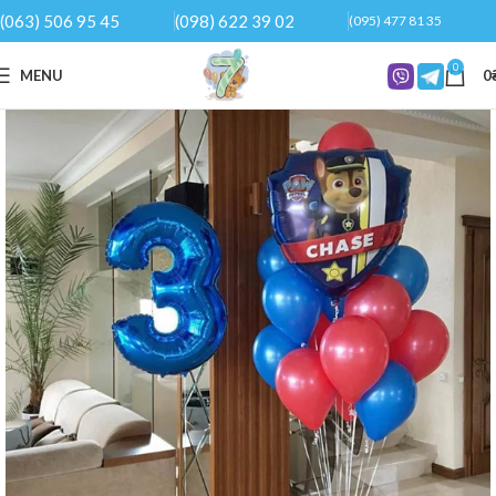
(063) 506 95 45
(098) 622 39 02
(095) 477 81 35
0
MENU
0