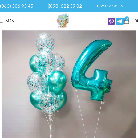
(063) 506 95 45
(098) 622 39 02
(095) 477 81 35
0
MENU
0