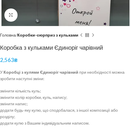
Click to enlarge
Головна
Коробки-сюрприз з кульками
Коробка з кульками Єдиноріг чарівний
2,563
₴
У
Коробці з кулями Єдиноріг чарівний
при необхідності можна
зробити наступні зміни:
змінити кількість куль;
змінити колір коробки, куль, напису;
змінити напис;
додати будь-яку кулю, що сподобалася, з іншої композиції або
розділу;
додати кулю з Вашим індивідуальним написом.