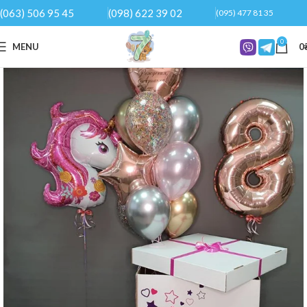
(063) 506 95 45
(098) 622 39 02
(095) 477 81 35
0
MENU
0