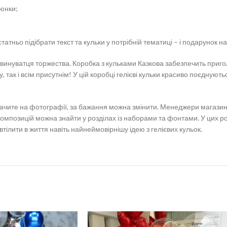
люнки;
атньо підібрати текст та кульки у потрібній тематиці – і подарунок на
ти винуватця торжества. Коробка з кульками Казкова забезпечить при
ак і всім присутнім! У цій коробці гелієві кульки красиво поєднуються 
 бачите на фотографії, за бажання можна змінити. Менеджери магази
х композицій можна знайти у розділах із наборами та фонтами. У цих р
втілити в життя навіть найнеймовірнішу ідею з гелієвих кульок.