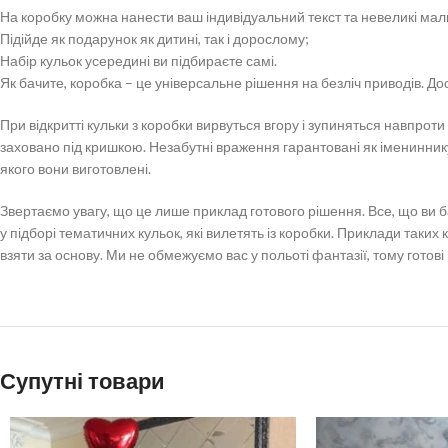
На коробку можна нанести ваш індивідуальний текст та невеликі ма
Підійде як подарунок як дитині, так і дорослому;
Набір кульок усередині ви підбираєте самі.
Як бачите, коробка – це універсальне рішення на безліч приводів. Дост
При відкритті кульки з коробки вирвуться вгору і зупиняться навпро
заховано під кришкою. Незабутні враження гарантовані як імениннику, т
якого вони виготовлені.
Звертаємо увагу, що це лише приклад готового рішення. Все, що ви
у підборі тематичних кульок, які вилетять із коробки. Приклади таки
взяти за основу. Ми не обмежуємо вас у польоті фантазії, тому готові 
Супутні товари