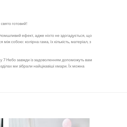
 свято готовий!
голомшливий ефект, адже ніхто не здогадується, що
між собою: колірна гама, їх кількість, матеріал, з
ну 7 Небо завжди із задоволенням допоможуть вам
озділах ми зібрали найцікавіші хмари. Їх можна