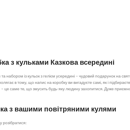
ка з кульками Казкова всередині
а набором із кульок з гелієм усередині – чудовий подарунок на свято
ягає в тому, що напис на коробку ви вигадуєте самі, як і підбираєте 
– це саме те, що змусить будь-яку людину захопитися. Дуже приємно 
ка з вашими повітряними кулями
 розібратися: