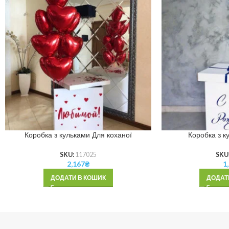
Коробка з кульками Для коханої
Коробка з к
SKU:
117025
SKU
2,167
₴
1
ДОДАТИ В КОШИК
ДОДАТ