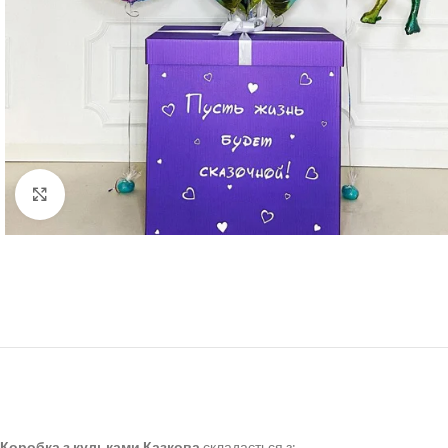
Click to enlarge
Коробка з кульками Казкова
складається з: