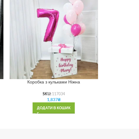
Коробка з кульками Ніжна
Коробка з
SKU:
117034
1,837
₴
ДОДАТИ В КОШИК
ДОД