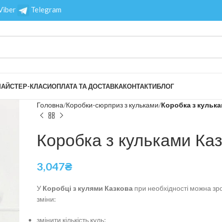
Viber
Telegram
АЙСТЕР-КЛАСИ
ОПЛАТА ТА ДОСТАВКА
КОНТАКТИ
БЛОГ
Головна
Коробки-сюрприз з кульками
Коробка з кулька
Коробка з кульками Ка
3,047
₴
У
Коробці з кулями Казкова
при необхідності можна зр
зміни:
змінити кількість куль;