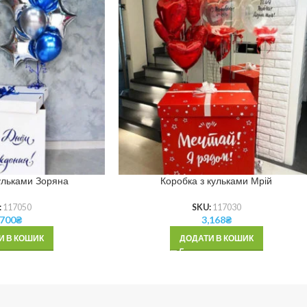
ульками Зоряна
Коробка з кульками Мрій
:
117050
SKU:
117030
,700
₴
3,168
₴
И В КОШИК
ДОДАТИ В КОШИК