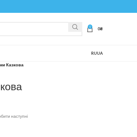
0
0
₴
RU
UA
ми Казкова
зкова
обити наступні