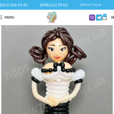
(063) 506 95 45
(098) 622 39 02
(095) 477 81 35
0
MENU
0