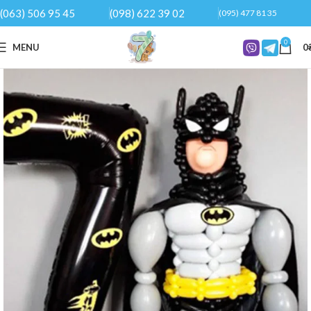
(063) 506 95 45
(098) 622 39 02
(095) 477 81 35
0
MENU
0