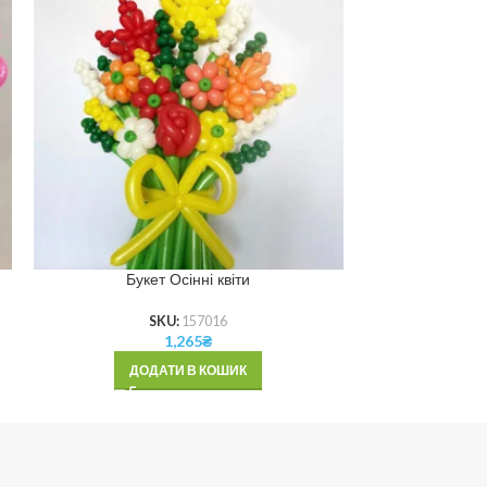
Букет Осінні квіти
Букет Різно
SKU:
157016
1,265
₴
ДОДАТИ В КОШИК
ДОД