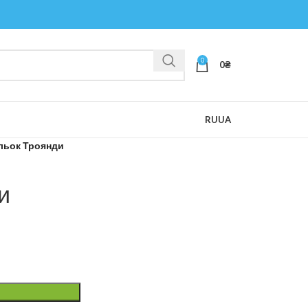
0
0
₴
RU
UA
льок Троянди
и