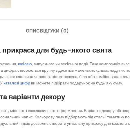
ОПИС
ВІДГУКИ (0)
 прикраса для будь-якого свята
родження,
ювілею
, випускного чи весільної події. Така композиція ви
а цифра створюється вручну з десятків маленьких кульок, надутих 
ь-якою: класична червона, ніжно-рожева, біла або комбінована з зо
 У
каталозі цифр
ви можете підібрати подарунок на будь-яку суму.
та варіанти декору
сть, міцність і ексклюзивність оформлення. Варіанти декору обгово
персональний напис. Кольорову гаму підбирають під стиль і тематику п
ідуальний підхід дозволяє створити унікальну прикрасу для кожного с