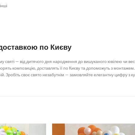
інші
доставкою по Києву
му святі — від дитячого дня народження до вишуканого ювілею чи ве
ворять композицію, доставлять її по Києву та допоможуть з монтажем
ій. Зробіть своє свято незабутнім — замовляйте елегантну цифру з ку