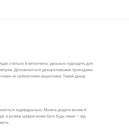
глядає стильно й витончено, ідеально підходить для
повітрям. Доповнюється декоративними трояндами
лотими чи сріблястими акцентами. Такий декор
рюються індивідуально. Можна додати великі й
одії, а розмір цифри може бути будь-яким — від
вята.