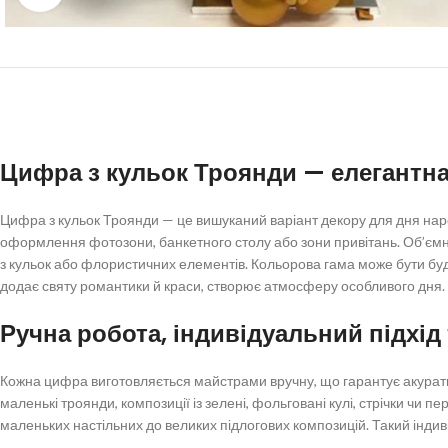
Цифра з кульок Троянди — елегантна
Цифра з кульок Троянди — це вишуканий варіант декору для дня на
оформлення фотозони, банкетного столу або зони привітань. Об’ємн
з кульок або флористичних елементів. Кольорова гама може бути буд
додає святу романтики й краси, створює атмосферу особливого дня.
Ручна робота, індивідуальний підхід 
Кожна цифра виготовляється майстрами вручну, що гарантує акуратні
маленькі троянди, композиції із зелені, фольговані кулі, стрічки чи 
маленьких настільних до великих підлогових композицій. Такий індив