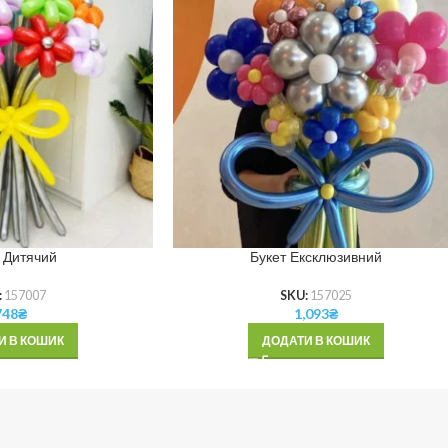
 Дитячий
Букет Ексклюзивний
:
157007
SKU:
157025
748
₴
1,093
₴
И В КОШИК
ДОДАТИ В КОШИК