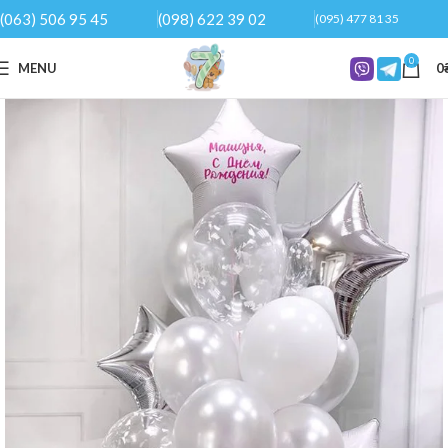
(063) 506 95 45
(098) 622 39 02
(095) 477 81 35
0
MENU
0