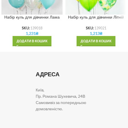
Набір куль для дівчинки Лама
Набір куль для дівчинки Літній
SKU:
139018
SKU:
139021
1,231
₴
1,213
₴
ДОДАТИ В КОШИК
ДОДАТИ В КОШИК
АДРЕСА
Київ,
Пр. Романа Шухевича, 24В
Самовивіз за попередньою
домовленістю.