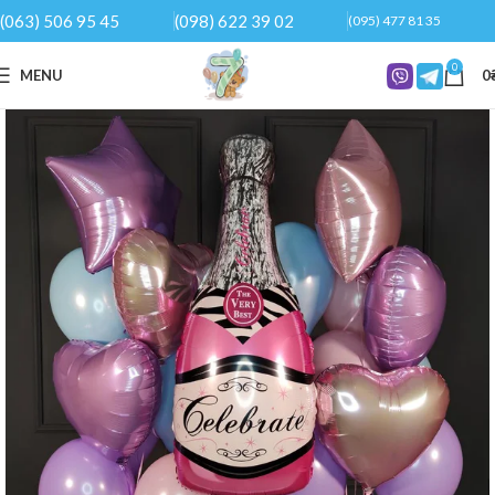
(063) 506 95 45
(098) 622 39 02
(095) 477 81 35
0
MENU
0