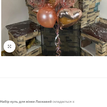
Click to enlarge
Набір куль для жінки Ласкавий
складається з: