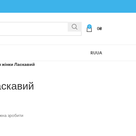
0
0
₴
RU
UA
я жінки Ласкавий
аскавий
жна зробити