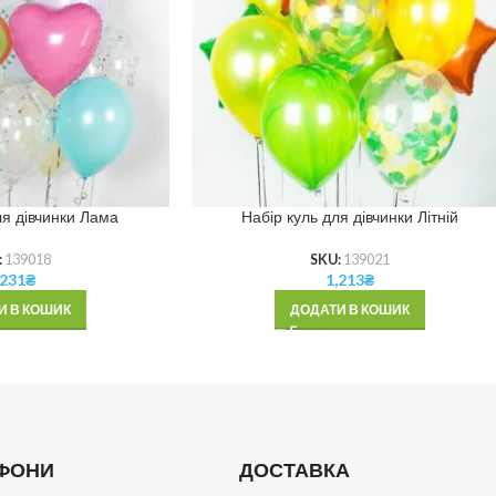
ля дівчинки Лама
Набір куль для дівчинки Літній
:
139018
SKU:
139021
,231
₴
1,213
₴
И В КОШИК
ДОДАТИ В КОШИК
ФОНИ
ДОСТАВКА