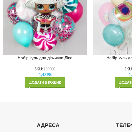
Набір куль для дівчинки Діва
Набір куль д
SKU:
139005
SKU
1,439
₴
1
ДОДАТИ В КОШИК
ДОДАТ
АДРЕСА
ТЕЛЕ