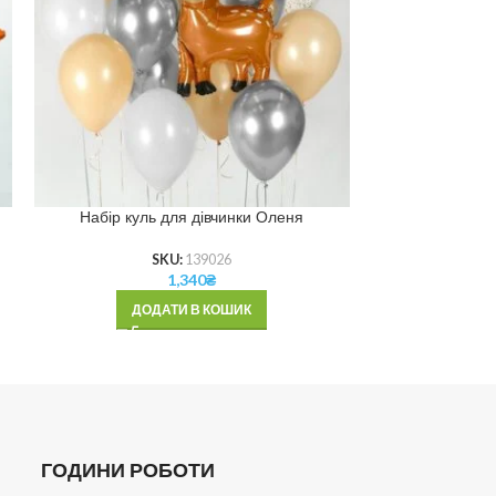
Набір куль для дівчинки Оленя
Набір куль для
SKU:
139026
1,340
₴
ДОДАТИ В КОШИК
ДОД
ГОДИНИ РОБОТИ