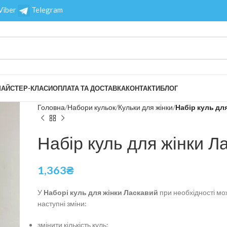
Viber
Telegram
АЙСТЕР-КЛАСИ
ОПЛАТА ТА ДОСТАВКА
КОНТАКТИ
БЛОГ
Головна
Набори кульок
Кульки для жінки
Набір куль дл
Набір куль для жінки Л
1,363
₴
У
Наборі куль для жінки Ласкавий
при необхідності мо
наступні зміни:
змінити кількість куль;