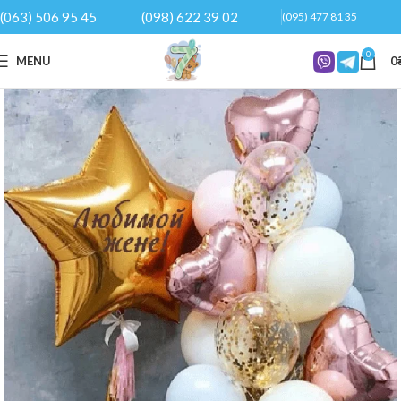
(063) 506 95 45
(098) 622 39 02
(095) 477 81 35
0
MENU
0