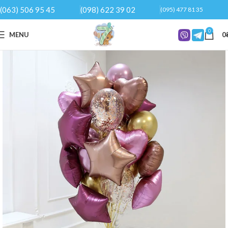
(063) 506 95 45
(098) 622 39 02
(095) 477 81 35
0
MENU
0