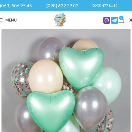
(063) 506 95 45
(098) 622 39 02
(095) 477 81 35
0
MENU
0