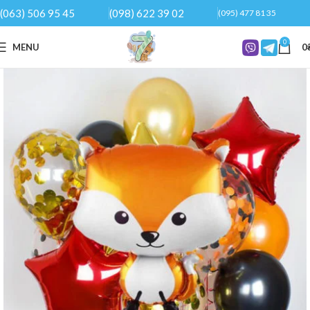
(063) 506 95 45
(098) 622 39 02
(095) 477 81 35
0
MENU
0