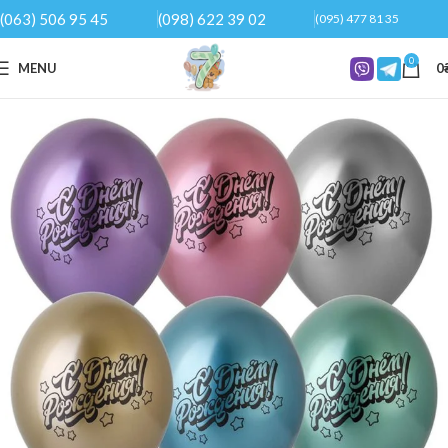
(063) 506 95 45
(098) 622 39 02
(095) 477 81 35
0
MENU
0