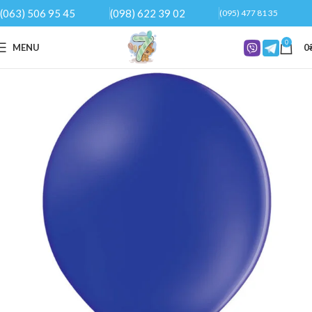
(063) 506 95 45
(098) 622 39 02
(095) 477 81 35
0
MENU
0