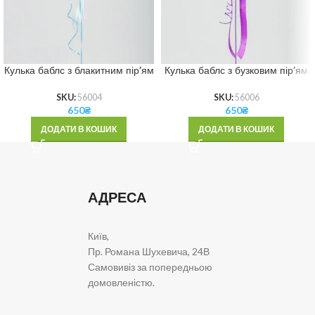
Кулька баблс з блакитним пір’ям
Кулька баблс з бузковим пір’ям
SKU:
56004
SKU:
56006
650
₴
650
₴
ДОДАТИ В КОШИК
ДОДАТИ В КОШИК
АДРЕСА
Київ,
Пр. Романа Шухевича, 24В
Самовивіз за попередньою
домовленістю.