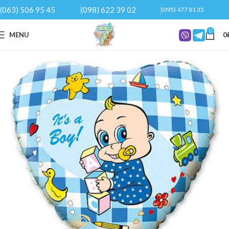
(063) 506 95 45
(098) 622 39 02
(095) 477 81 35
0
MENU
0