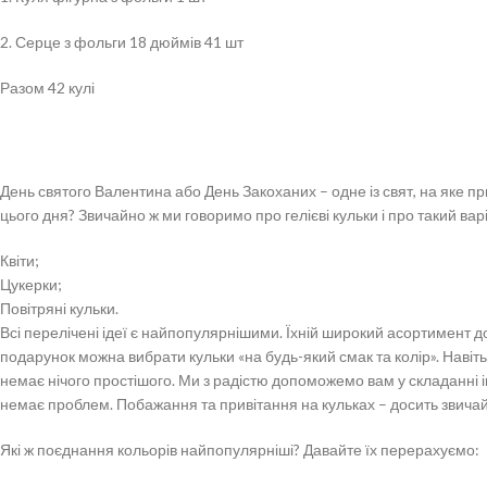
2. Серце з фольги 18 дюймів 41 шт
Разом 42 кулі
День святого Валентина або День Закоханих – одне із свят, на яке п
цього дня? Звичайно ж ми говоримо про гелієві кульки і про такий варіа
Квіти;
Цукерки;
Повітряні кульки.
Всі перелічені ідеї є найпопулярнішими. Їхній широкий асортимент до
подарунок можна вибрати кульки «на будь-який смак та колір». Навіть 
немає нічого простішого. Ми з радістю допоможемо вам у складанні і
немає проблем. Побажання та привітання на кульках – досить звичай
Які ж поєднання кольорів найпопулярніші? Давайте їх перерахуємо: