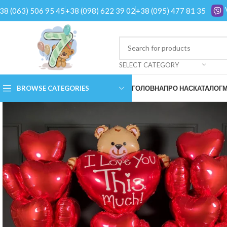
38 (063) 506 95 45
+38 (098) 622 39 02
+38 (095) 477 81 35
SELECT CATEGORY
BROWSE CATEGORIES
ГОЛОВНА
ПРО НАС
КАТАЛОГ
М