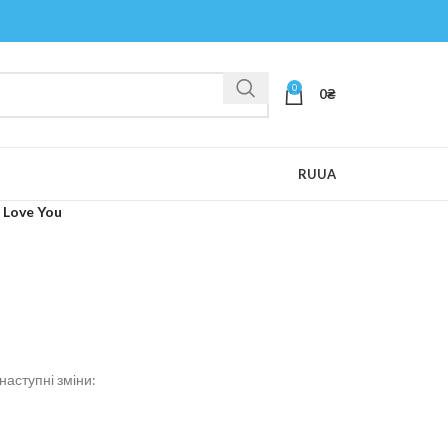
0
0
₴
RU
UA
I Love You
наступні зміни: