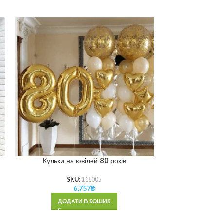
Кульки на ювілей 80 років
Набір куль
SKU:
118005
6,757
₴
ДОДАТИ В КОШИК
ДОД