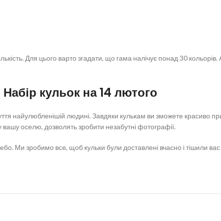
ькість. Для цього варто згадати, що гама налічує понад 30 кольорів. 
Набір кульок на 14 лютого
чуття найулюбленішій людині. Завдяки кулькам ви зможете красиво п
у вашу оселю, дозволять зробити незабутні фотографії.
ебо. Ми зробимо все, щоб кульки були доставлені вчасно і тішили ва