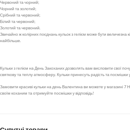
Червоний та чорний;
Чорний та золотий;
Срібний та червоний;
Білий та червоний;
Золотий та червоний.
Звичайно ж колірних поєднань кульок з гелієм може бути величезна кіл
найбільше.
Кульки з гелієм на День Закоханих дозволять вам висловити свої по
святкову та теплу атмосферу. Кульки принесуть радість та посмішки 
Замовити красиві кульки на день Валентина ви можете у магазині 7 Н
своїм коханим та отримуйте посмішки у відповідь!
Супутні товари