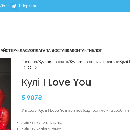
Viber
Telegram
АЙСТЕР-КЛАСИ
ОПЛАТА ТА ДОСТАВКА
КОНТАКТИ
БЛОГ
Головна
Кульки на свято
Кульки на день закоханих
Кулі 
Кулі I Love You
5,907
₴
У наборі
Кулі I Love You
при необхідності можна зробити 
змінити кількість куль;
змінити колірну гаму;