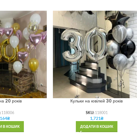
на 20 років
Кульки на ювілей 30 років
:
118006
SKU:
118001
,164
₴
1,721
₴
И В КОШИК
ДОДАТИ В КОШИК