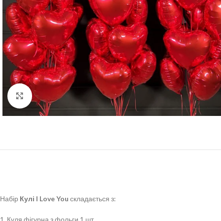
Click to enlarge
Набір
Кулі I Love You
складається з:
1. Куля фігурна з фольги 1 шт