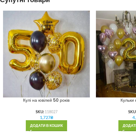
Кулі на ювілей 50 років
Кульки 
SKU:
118027
SKU
1,727
₴
4
ДОДАТИ В КОШИК
ДОДАТ