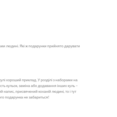
вами людині. Які ж подарунки прийнято дарувати
кулі хороший приклад. У розділі з наборами на
ість кульок, заміна або додавання інших куль –
 напис, присвячений коханій людині, то і тут
ого подарунка не забариться!