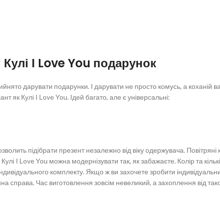
Кулі I Love You подарунок
рийнято дарувати подарунки. І дарувати не просто комусь, а коханій 
нт як Кулі I Love You. Ідей багато, але є універсальні:
зволить підібрати презент незалежно від віку одержувача. Повітряні 
Кулі I Love You можна модернізувати так, як забажаєте. Колір та кільк
ндивідуального комплекту. Якщо ж ви захочете зробити індивідуальний
на справа. Час виготовлення зовсім невеликий, а захоплення від так