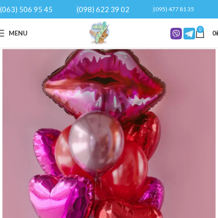
(063) 506 95 45
(098) 622 39 02
(095) 477 81 35
0
MENU
0