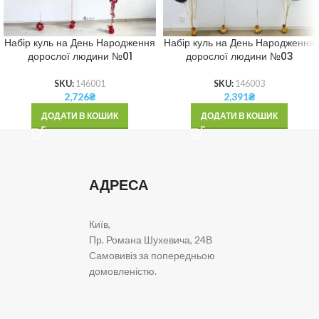
Набір куль на День Народження
Набір куль на День Народження
дорослої людини №01
дорослої людини №03
SKU:
146001
SKU:
146003
2,726
₴
2,391
₴
ДОДАТИ В КОШИК
ДОДАТИ В КОШИК
АДРЕСА
Київ,
Пр. Романа Шухевича, 24В
Самовивіз за попередньою
домовленістю.