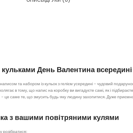
ОПИС
ВІДГУКИ (0)
 кульками День Валентина всередині
писом та набором із кульок з гелієм усередині – чудовий подарунок 
ягає в тому, що напис на коробку ви вигадуєте самі, як і підбираєте 
– це саме те, що змусить будь-яку людину захопитися. Дуже приємно 
ка з вашими повітряними кулями
 розібратися: