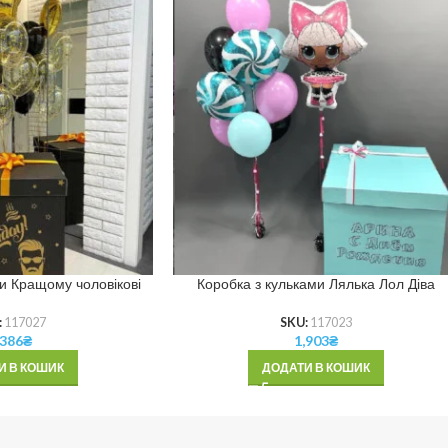
и Кращому чоловікові
Коробка з кульками Лялька Лол Діва
:
117027
SKU:
117023
,386
₴
1,903
₴
И В КОШИК
ДОДАТИ В КОШИК