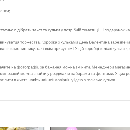
люнки;
атньо підібрати текст та кульки у потрібній тематиці – і подарунок на
оти винуватця торжества. Коробка з кульками День Валентина забезпе
і як імениннику, так і всім присутнім! У цій коробці гелієві кульки 
 бачите на фотографії, за бажання можна змінити. Менеджери магази
х композицій можна знайти у розділах із наборами та фонтами. У цих р
втілити в життя навіть найнеймовірнішу ідею з гелієвих кульок.