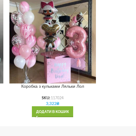
Коробка з кульками Ляльки Лол
Коробка з ку
SKU:
117024
3,322
₴
ДОДАТИ В КОШИК
ДОД