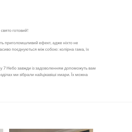
 свято готовий!
чить приголомшливий ефект, адже ніхто не
красиво поєднуються між собою: колірна гама, їх
ну 7 Небо завжди із задоволенням допоможуть вам
озділах ми зібрали найцікавіші хмари. Їх можна