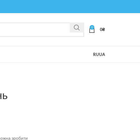
0
0
₴
RU
UA
нь
можна зробити