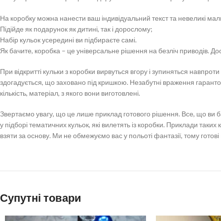
На коробку можна нанести ваш індивідуальний текст та невеликі ма
Підійде як подарунок як дитині, так і дорослому;
Набір кульок усередині ви підбираєте самі.
Як бачите, коробка – це універсальне рішення на безліч приводів. Дост
При відкритті кульки з коробки вирвуться вгору і зупиняться навпр
здогадується, що заховано під кришкою. Незабутні враження гарантован
кількість, матеріал, з якого вони виготовлені.
Звертаємо увагу, що це лише приклад готового рішення. Все, що ви
у підборі тематичних кульок, які вилетять із коробки. Приклади таки
взяти за основу. Ми не обмежуємо вас у польоті фантазії, тому готові 
Супутні товари