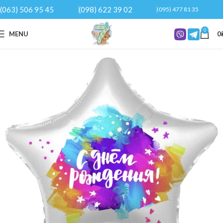
(063) 506 95 45
(098) 622 39 02
(095) 477 81 35
0
MENU
0