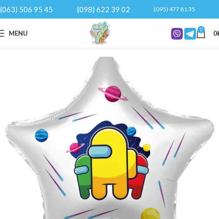
(063) 506 95 45
(098) 622 39 02
(095) 477 81 35
0
MENU
0