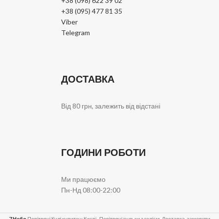
+38 (098) 622 39 02
+38 (095) 477 81 35
Viber
Telegram
ДОСТАВКА
Від 80 грн, залежить від відстані
ГОДИНИ РОБОТИ
Ми працюємо
Пн-Нд 08:00-22:00
7 Небо
Повітряні Кулі купити у Києві . Повітряні кульки з гелієм. Доставка, замовити