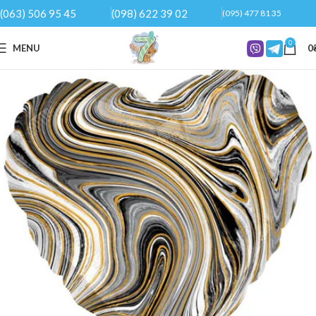
(063) 506 95 45
(098) 622 39 02
(095) 477 81 35
0
MENU
0