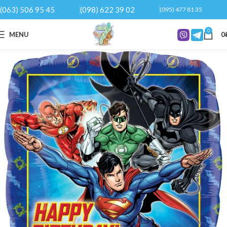
(063) 506 95 45
(098) 622 39 02
(095) 477 81 35
0
MENU
0