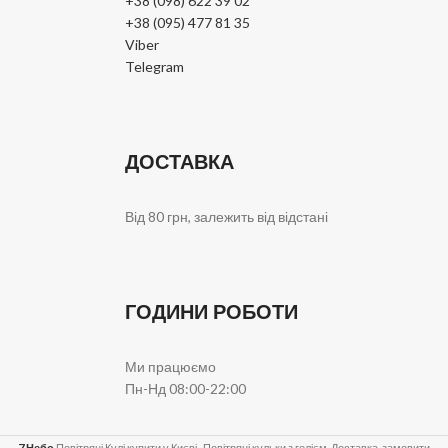
+38 (098) 622 39 02
+38 (095) 477 81 35
Viber
Telegram
ДОСТАВКА
Від 80 грн, залежить від відстані
ГОДИНИ РОБОТИ
Ми працюємо
Пн-Нд 08:00-22:00
7 Небо
Повітряні Кулі купити у Києві . Повітряні кульки з гелієм. Доставка, замовити