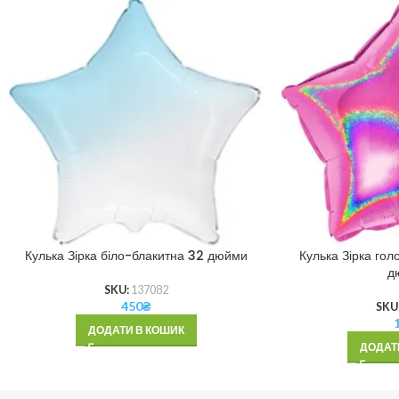
Кулька Зірка біло-блакитна 32 дюйми
Кулька Зірка гол
д
SKU:
137082
450
₴
SKU
ДОДАТИ В КОШИК
ДОДАТ