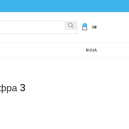
0
0
₴
RU
UA
фра 3