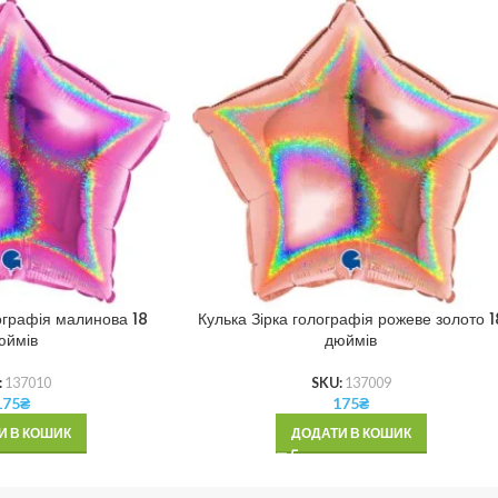
ографія малинова 18
Кулька Зірка голографія рожеве золото 1
юймів
дюймів
:
137010
SKU:
137009
175
₴
175
₴
И В КОШИК
ДОДАТИ В КОШИК