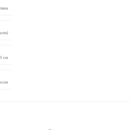
івка
алія)
5 см
исом