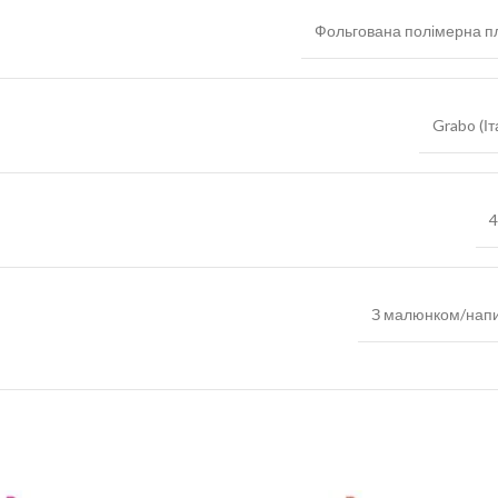
Фольгована полімерна пл
Grabo (Іт
4
З малюнком/нап