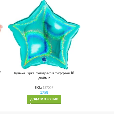
8
Кулька Зірка голографія тиффані 18
Кулька Зірка м
дюймів
SKU:
137007
175
₴
ДОД
ДОДАТИ В КОШИК