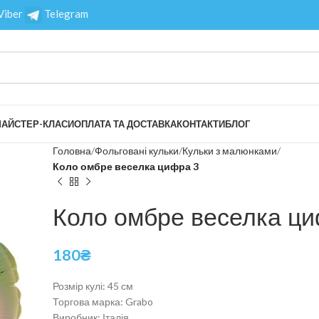
Viber
Telegram
АЙСТЕР-КЛАСИ
ОПЛАТА ТА ДОСТАВКА
КОНТАКТИ
БЛОГ
Головна
Фольговані кульки
Кульки з малюнками
Коло омбре веселка цифра 3
Коло омбре веселка ци
180
₴
Розмір кулі: 45 см
Торгова марка: Grabo
Виробник: Італія