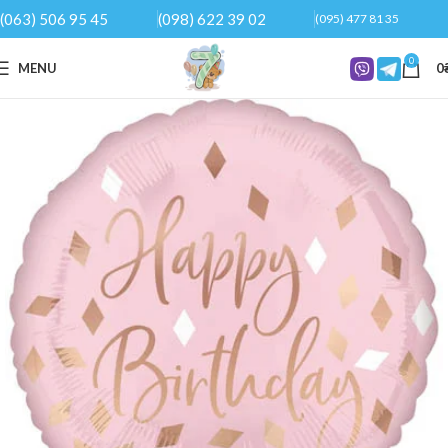
(063) 506 95 45
(098) 622 39 02
(095) 477 81 35
0
MENU
0