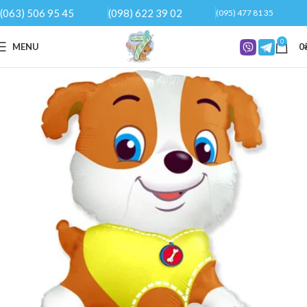
(063) 506 95 45
(098) 622 39 02
(095) 477 81 35
0
MENU
0