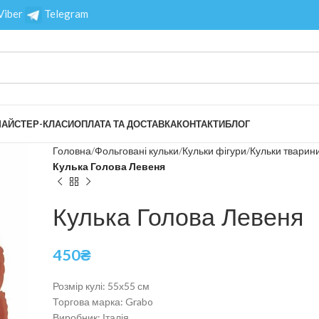
Viber
Telegram
АЙСТЕР-КЛАСИ
ОПЛАТА ТА ДОСТАВКА
КОНТАКТИ
БЛОГ
Головна
Фольговані кульки
Кульки фігури
Кульки тварин
Кулька Голова Левеня
Кулька Голова Левеня
450
₴
Розмір кулі: 55х55 см
Торгова марка: Grabo
Виробник: Італія