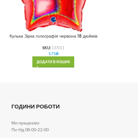
Кулька Зірка голографія червона 18 дюймів
Кулька Зірка м
SKU:
137011
175
₴
ДОДАТИ В КОШИК
ДОД
ГОДИНИ РОБОТИ
Ми працюємо
Пн-Нд 08:00-22:00