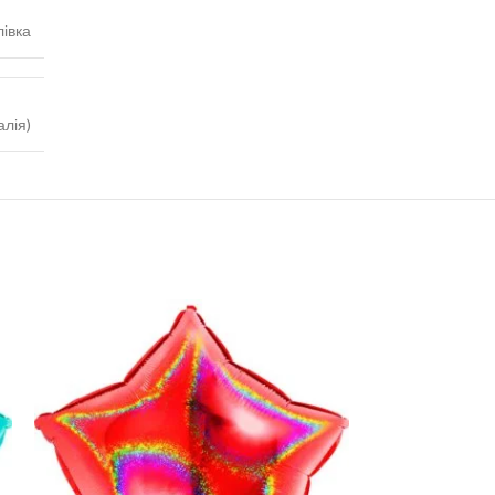
івка
алія)