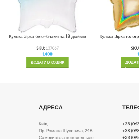
Кулька Зірка біло-блакитна 18 дюймів
Кулька Зірка голог
SKU:
137067
SKU
140
₴
ДОДАТИ В КОШИК
ДОДАТ
АДРЕСА
ТЕЛЕ
Київ,
+38 (063
Пр. Романа Шухевича, 24В
+38 (098
Самовивіз за попередньою
+38 (095