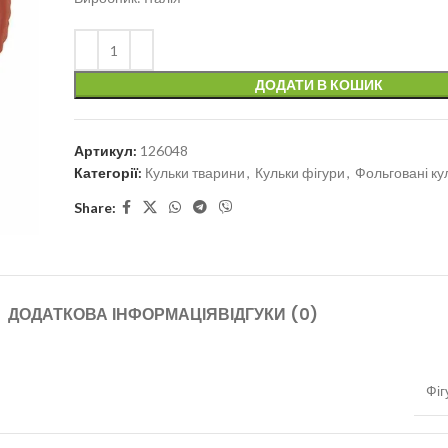
ДОДАТИ В КОШИК
Артикул:
126048
Категорії:
Кульки тварини
,
Кульки фігури
,
Фольговані ку
Share:
ДОДАТКОВА ІНФОРМАЦІЯ
ВІДГУКИ (0)
Фіг