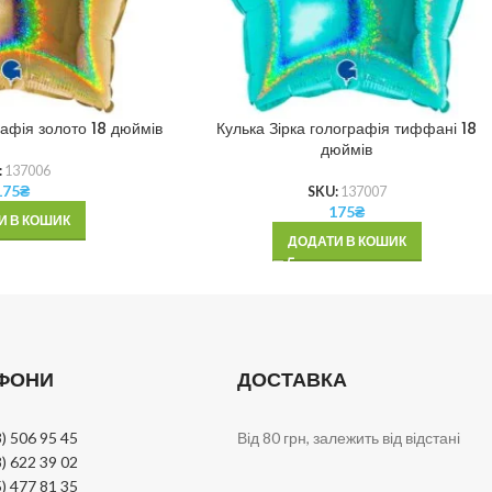
рафія золото 18 дюймів
Кулька Зірка голографія тиффані 18
дюймів
:
137006
175
₴
SKU:
137007
175
₴
И В КОШИК
ДОДАТИ В КОШИК
ФОНИ
ДОСТАВКА
) 506 95 45
Від 80 грн, залежить від відстані
) 622 39 02
) 477 81 35