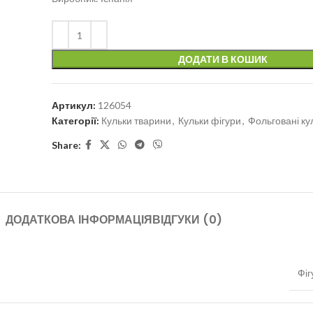
ДОДАТИ В КОШИК
Артикул:
126054
Категорії:
Кульки тварини
,
Кульки фігури
,
Фольговані ку
Share:
ДОДАТКОВА ІНФОРМАЦІЯ
ВІДГУКИ (0)
Фіг