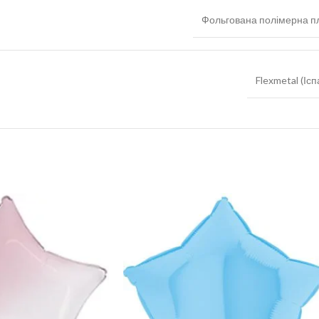
Фольгована полімерна пл
Flexmetal (Ісп