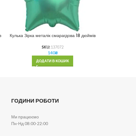
в
Кулька Зірка металік смарагдова 18 дюймів
Кулька Зірка 
SKU:
137072
140
₴
ДОДАТИ В КОШИК
ДОД
ГОДИНИ РОБОТИ
Ми працюємо
Пн-Нд 08:00-22:00