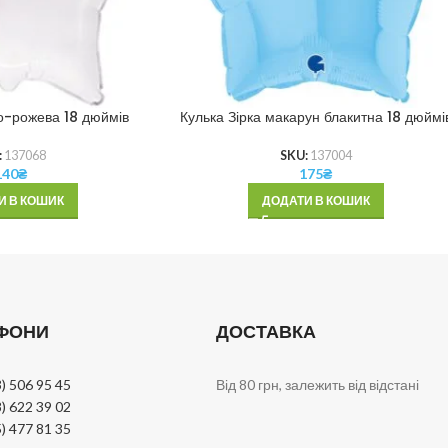
ло-рожева 18 дюймів
Кулька Зірка макарун блакитна 18 дюймі
:
137068
SKU:
137004
140
₴
175
₴
И В КОШИК
ДОДАТИ В КОШИК
ФОНИ
ДОСТАВКА
) 506 95 45
Від 80 грн, залежить від відстані
) 622 39 02
) 477 81 35