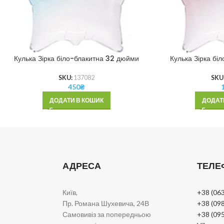
Кулька Зірка біло-блакитна 32 дюйми
Кулька Зірка бі
SKU:
137082
SKU
450
₴
ДОДАТИ В КОШИК
ДОДАТ
АДРЕСА
ТЕЛЕ
Київ,
+38 (063
Пр. Романа Шухевича, 24В
+38 (098
Самовивіз за попередньою
+38 (095