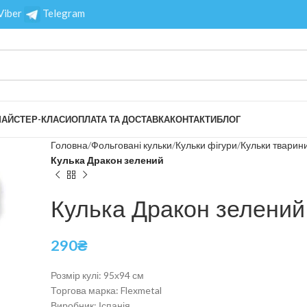
Viber
Telegram
АЙСТЕР-КЛАСИ
ОПЛАТА ТА ДОСТАВКА
КОНТАКТИ
БЛОГ
Головна
Фольговані кульки
Кульки фігури
Кульки тварин
Кулька Дракон зелений
Кулька Дракон зелений
290
₴
Розмір кулі: 95х94 см
Торгова марка: Flexmetal
Виробник: Іспанія