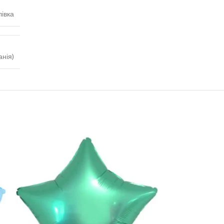
івка
анія)