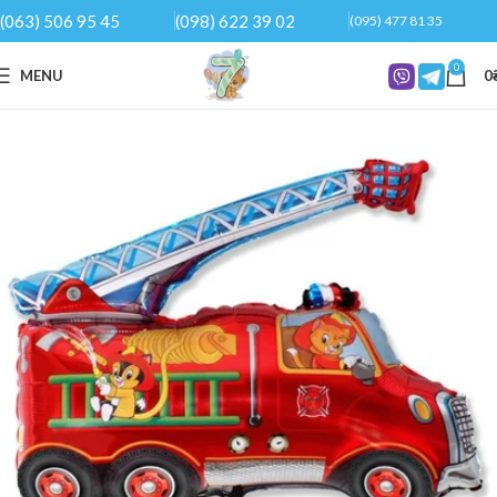
(063) 506 95 45
(098) 622 39 02
(095) 477 81 35
0
MENU
0