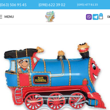
(063) 506 95 45
(098) 622 39 02
(095) 477 81 35
0
MENU
0