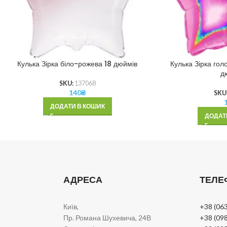
Кулька Зірка біло-рожева 18 дюймів
Кулька Зірка гол
д
SKU:
137068
140
₴
SKU
ДОДАТИ В КОШИК
ДОДАТ
АДРЕСА
ТЕЛЕ
Київ,
+38 (063
Пр. Романа Шухевича, 24В
+38 (098