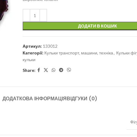
ДОДАТИ В КОШИК
Артикул:
133012
Категорії:
Кульки транспорт, машини, техніка
,
Кульки фі
кульки
Share:
ДОДАТКОВА ІНФОРМАЦІЯ
ВІДГУКИ (0)
Фіг