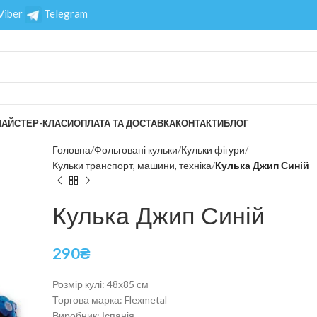
Viber
Telegram
АЙСТЕР-КЛАСИ
ОПЛАТА ТА ДОСТАВКА
КОНТАКТИ
БЛОГ
Головна
Фольговані кульки
Кульки фігури
Кульки транспорт, машини, техніка
Кулька Джип Синій
Кулька Джип Синій
290
₴
Розмір кулі: 48х85 см
Торгова марка: Flexmetal
Виробник: Іспанія