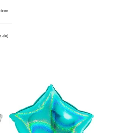
івка
анія)