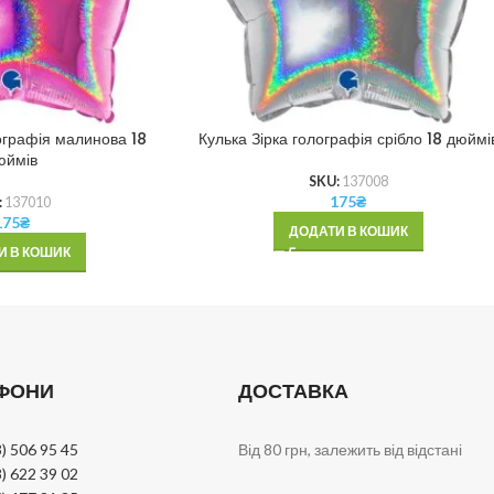
ографія малинова 18
Кулька Зірка голографія срібло 18 дюймі
юймів
SKU:
137008
175
₴
:
137010
175
₴
ДОДАТИ В КОШИК
И В КОШИК
ФОНИ
ДОСТАВКА
) 506 95 45
Від 80 грн, залежить від відстані
) 622 39 02