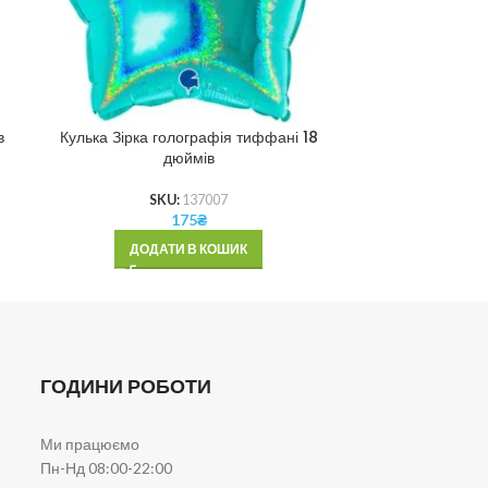
в
Кулька Зірка голографія тиффані 18
Кулька Зірка м
дюймів
SKU:
137007
175
₴
ДОД
ДОДАТИ В КОШИК
ГОДИНИ РОБОТИ
Ми працюємо
Пн-Нд 08:00-22:00