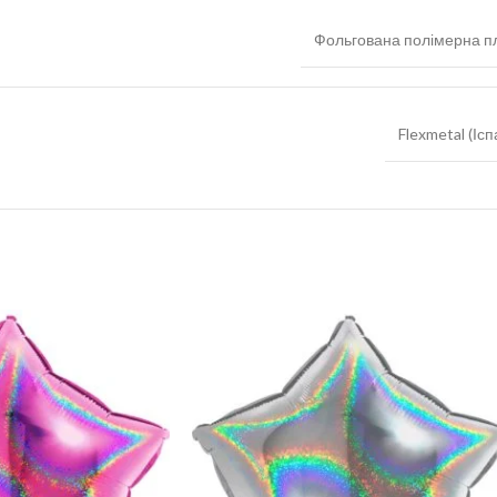
Фольгована полімерна пл
Flexmetal (Ісп