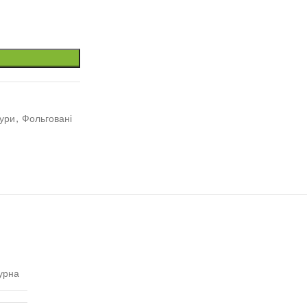
гури
,
Фольговані
урна