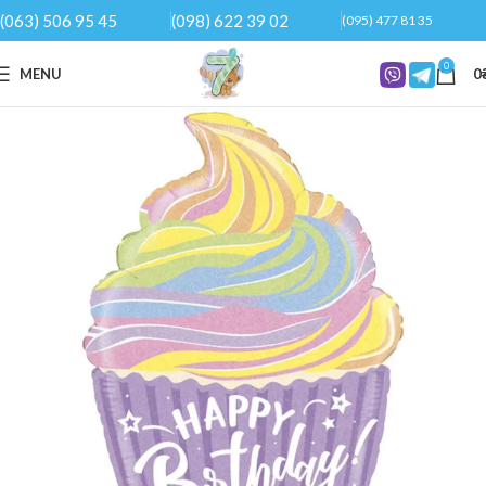
(063) 506 95 45
(098) 622 39 02
(095) 477 81 35
0
MENU
0