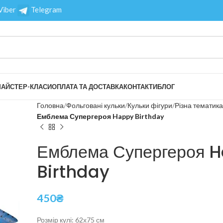
Viber
Telegram
АЙСТЕР-КЛАСИ
ОПЛАТА ТА ДОСТАВКА
КОНТАКТИ
БЛОГ
Головна
Фольговані кульки
Кульки фігури
Різна тематика
Емблема Супергероя Happy Birthday
Емблема Супергероя 
Birthday
450
₴
Розмір кулі: 62х75 см