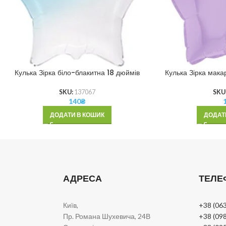
Кулька Зірка біло-блакитна 18 дюймів
Кулька Зірка мака
SKU:
137067
SKU
140
₴
ДОДАТИ В КОШИК
ДОДАТ
АДРЕСА
ТЕЛЕ
Київ,
+38 (063
Пр. Романа Шухевича, 24В
+38 (098