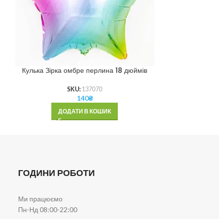
Кулька Зірка омбре перлина 18 дюймів
Кулька Зірка па
SKU:
137070
140
₴
ДОДАТИ В КОШИК
ДОД
ГОДИНИ РОБОТИ
Ми працюємо
Пн-Нд 08:00-22:00