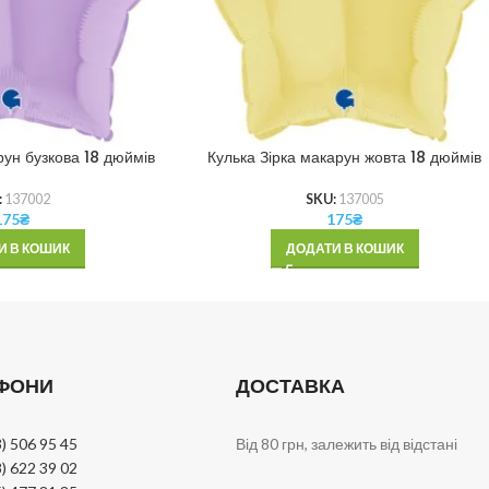
рун бузкова 18 дюймів
Кулька Зірка макарун жовта 18 дюймів
:
137002
SKU:
137005
175
₴
175
₴
И В КОШИК
ДОДАТИ В КОШИК
ФОНИ
ДОСТАВКА
) 506 95 45
Від 80 грн, залежить від відстані
) 622 39 02