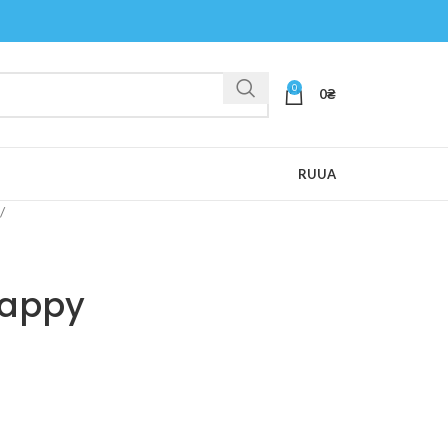
0
0
₴
RU
UA
Happy