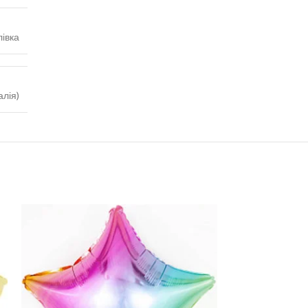
івка
алія)