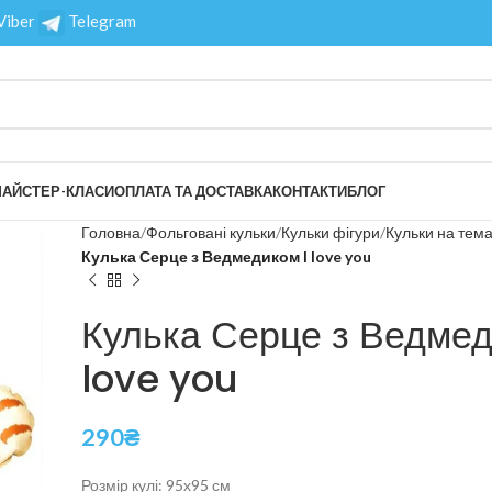
Viber
Telegram
АЙСТЕР-КЛАСИ
ОПЛАТА ТА ДОСТАВКА
КОНТАКТИ
БЛОГ
Головна
Фольговані кульки
Кульки фігури
Кульки на тем
Кулька Серце з Ведмедиком I love you
Кулька Серце з Ведмед
love you
290
₴
Розмір кулі: 95х95 см