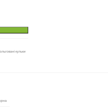
ольговані кульки
урна