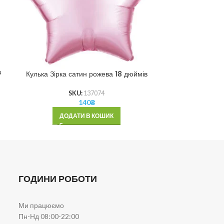
в
Кулька Зі
Кулька Зірка сатин рожева 18 дюймів
SKU:
137074
140
₴
ДОД
ДОДАТИ В КОШИК
ГОДИНИ РОБОТИ
Ми працюємо
Пн-Нд 08:00-22:00