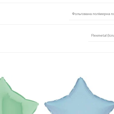
Фольгована полімерна пл
Flexmetal (Ісп