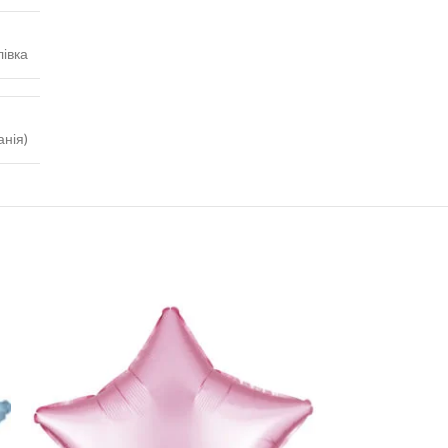
івка
анія)