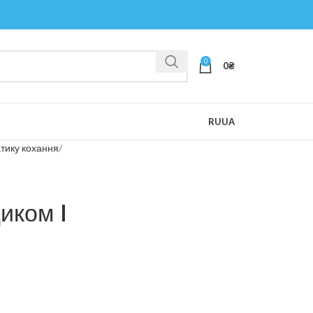
0
0
₴
RU
UA
атику кохання
иком I