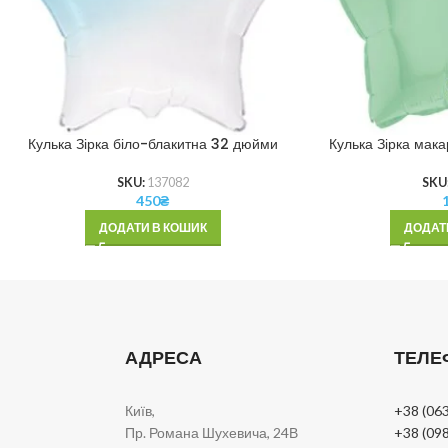
Кулька Зірка біло-блакитна 32 дюйми
Кулька Зірка мака
SKU:
137082
SKU
450
₴
ДОДАТИ В КОШИК
ДОДАТ
АДРЕСА
ТЕЛЕ
Київ,
+38 (063
Пр. Романа Шухевича, 24В
+38 (098