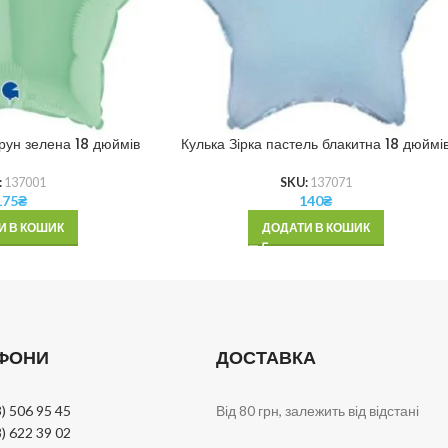
рун зелена 18 дюймів
Кулька Зірка пастель блакитна 18 дюймі
:
137001
SKU:
137071
175
₴
140
₴
И В КОШИК
ДОДАТИ В КОШИК
ФОНИ
ДОСТАВКА
) 506 95 45
Від 80 грн, залежить від відстані
) 622 39 02