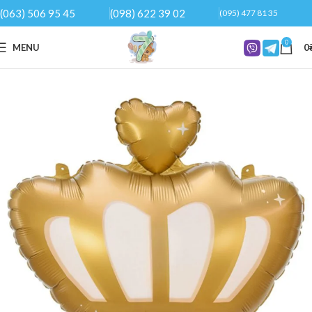
(063) 506 95 45
(098) 622 39 02
(095) 477 81 35
0
MENU
0