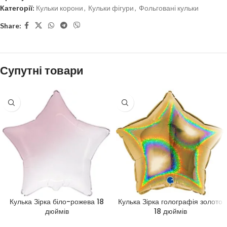
Категорії:
Кульки корони
,
Кульки фігури
,
Фольговані кульки
Share:
Супутні товари
Кулька Зірка біло-рожева 18
Кулька Зірка голографія золото
дюймів
18 дюймів