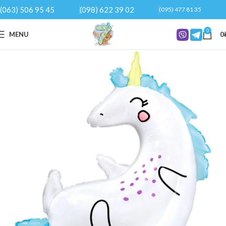
(063) 506 95 45
(098) 622 39 02
(095) 477 81 35
0
MENU
0