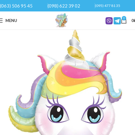
(063) 506 95 45
(098) 622 39 02
(095) 477 81 35
0
MENU
0