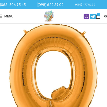
(063) 506 95 45
(098) 622 39 02
(095) 477 81 35
0
MENU
0