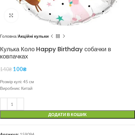
Click to enlarge
Головна
Акційні кульки
Кулька Коло Happy Birthday собачки в
ковпачках
100
₴
140
₴
Розмір кулі: 45 см
Виробник: Китай
ДОДАТИ В КОШИК
Артикул:
159094