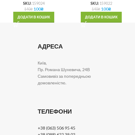
SKU:
159024
SKU:
159022
100
₴
100
₴
140
₴
140
₴
ДОДАТИ В КОШИК
ДОДАТИ В КОШИК
АДРЕСА
Київ,
Пр. Романа Шухевича, 24В
Самовивіз за попередньою
домовленістю.
ТЕЛЕФОНИ
+38 (063) 506 95 45
+38 (098) 622 39 02