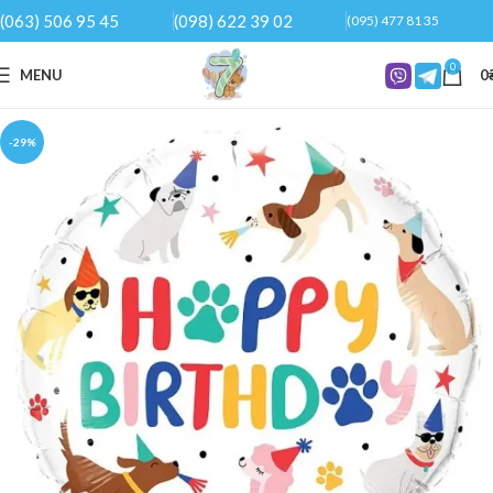
(063) 506 95 45
(098) 622 39 02
(095) 477 81 35
0
MENU
0
-29%