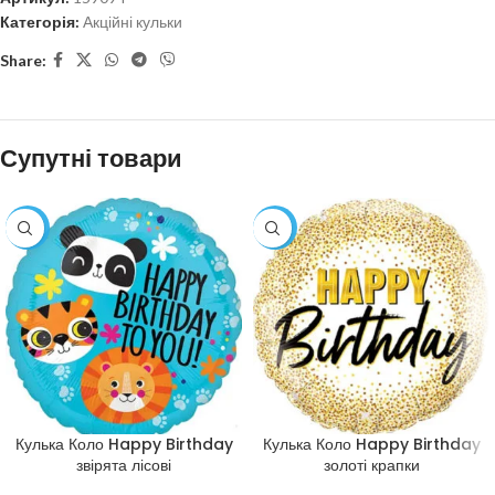
Категорія:
Акційні кульки
Share:
Супутні товари
-29%
-29%
Кулька Коло Happy Birthday
Кулька Коло Happy Birthday
звірята лісові
золоті крапки